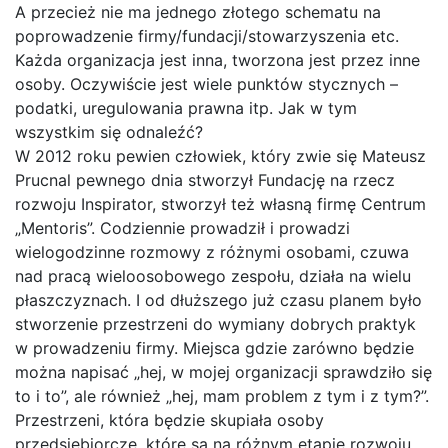
A przecież nie ma jednego złotego schematu na
poprowadzenie firmy/fundacji/stowarzyszenia etc.
Każda organizacja jest inna, tworzona jest przez inne
osoby. Oczywiście jest wiele punktów stycznych –
podatki, uregulowania prawna itp. Jak w tym
wszystkim się odnaleźć?
W 2012 roku pewien człowiek, który zwie się Mateusz
Prucnal pewnego dnia stworzył Fundację na rzecz
rozwoju Inspirator, stworzył też własną firmę Centrum
„Mentoris”. Codziennie prowadził i prowadzi
wielogodzinne rozmowy z różnymi osobami, czuwa
nad pracą wieloosobowego zespołu, działa na wielu
płaszczyznach. I od dłuższego już czasu planem było
stworzenie przestrzeni do wymiany dobrych praktyk
w prowadzeniu firmy. Miejsca gdzie zarówno będzie
można napisać „hej, w mojej organizacji sprawdziło się
to i to”, ale również „hej, mam problem z tym i z tym?”.
Przestrzeni, która będzie skupiała osoby
przedsiębiorcze, które są na różnym etapie rozwoju