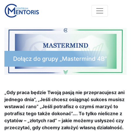
Przejdź do treści
Otwórz/Za
Dołącz do grupy „Mastermind 4B”
„Gdy praca będzie Twoją pasją nie przepracujesz ani
jednego dnia”, „Jeśli chcesz osiągnąć sukces musisz
wstawać rano” „Jeśli potrafisz o czymś marzyć to
potrafisz tego także dokonać”…. To tylko nieliczne z
cytatów – „złotych rad” – jakie możemy usłyszeć czy
przeczytać, gdy chcemy założyć własną działalność.